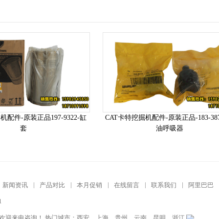
机配件-原装正品197-9322-缸
CAT卡特挖掘机配件-原装正品-183-387
套
油呼吸器
新闻资讯
|
产品对比
|
本月促销
|
在线留言
|
联系我们
|
阿里巴巴
1
,欢迎来电咨询！ 热门城市：西安、上海、贵州、云南、昆明、浙江